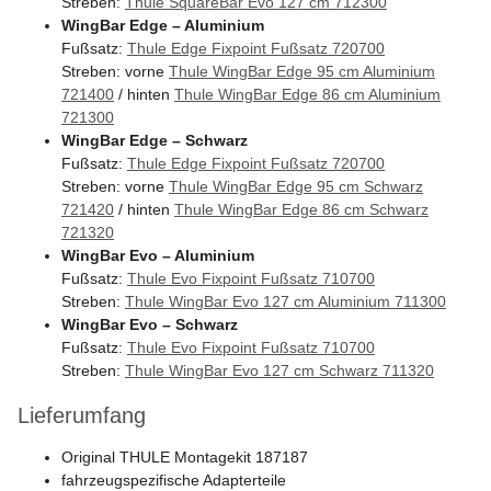
Streben:
Thule SquareBar Evo 127 cm 712300
WingBar Edge – Aluminium
Fußsatz:
Thule Edge Fixpoint Fußsatz 720700
Streben: vorne
Thule WingBar Edge 95 cm Aluminium
721400
/ hinten
Thule WingBar Edge 86 cm Aluminium
721300
WingBar Edge – Schwarz
Fußsatz:
Thule Edge Fixpoint Fußsatz 720700
Streben: vorne
Thule WingBar Edge 95 cm Schwarz
721420
/ hinten
Thule WingBar Edge 86 cm Schwarz
721320
WingBar Evo – Aluminium
Fußsatz:
Thule Evo Fixpoint Fußsatz 710700
Streben:
Thule WingBar Evo 127 cm Aluminium 711300
WingBar Evo – Schwarz
Fußsatz:
Thule Evo Fixpoint Fußsatz 710700
Streben:
Thule WingBar Evo 127 cm Schwarz 711320
Lieferumfang
Original THULE Montagekit 187187
fahrzeugspezifische Adapterteile