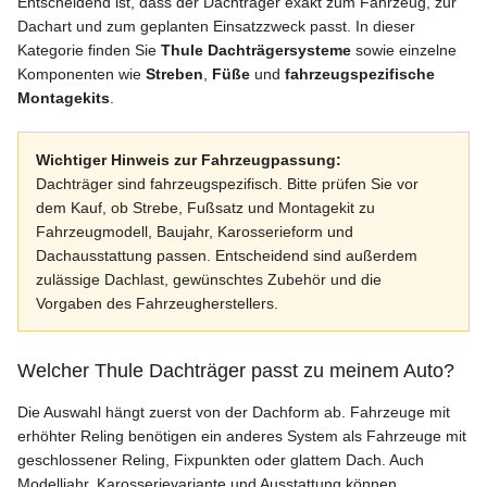
Entscheidend ist, dass der Dachträger exakt zum Fahrzeug, zur
Dachart und zum geplanten Einsatzzweck passt. In dieser
Kategorie finden Sie
Thule Dachträgersysteme
sowie einzelne
Komponenten wie
Streben
,
Füße
und
fahrzeugspezifische
Montagekits
.
Wichtiger Hinweis zur Fahrzeugpassung:
Dachträger sind fahrzeugspezifisch. Bitte prüfen Sie vor
dem Kauf, ob Strebe, Fußsatz und Montagekit zu
Fahrzeugmodell, Baujahr, Karosserieform und
Dachausstattung passen. Entscheidend sind außerdem
zulässige Dachlast, gewünschtes Zubehör und die
Vorgaben des Fahrzeugherstellers.
Welcher Thule Dachträger passt zu meinem Auto?
Die Auswahl hängt zuerst von der Dachform ab. Fahrzeuge mit
erhöhter Reling benötigen ein anderes System als Fahrzeuge mit
geschlossener Reling, Fixpunkten oder glattem Dach. Auch
Modelljahr, Karosserievariante und Ausstattung können