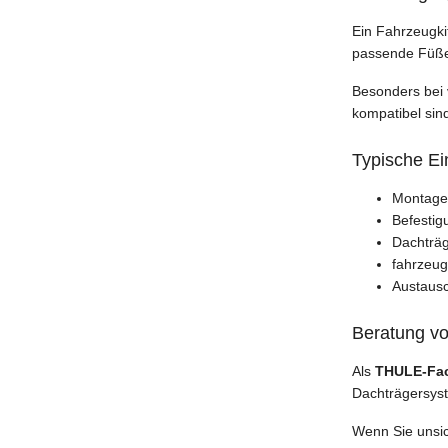
Ein Fahrzeugki
passende Füße 
Besonders bei
kompatibel sin
Typische Ei
Montage 
Befestig
Dachträg
fahrzeug
Austaus
Beratung v
Als
THULE-Fac
Dachträgersyst
Wenn Sie unsic