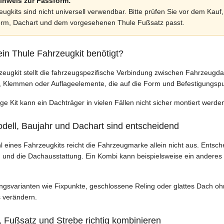
inweis zur Passform:
ugkits sind nicht universell verwendbar. Bitte prüfen Sie vor dem Kauf
orm, Dachart und dem vorgesehenen Thule Fußsatz passt.
ein Thule Fahrzeugkit benötigt?
zeugkit stellt die fahrzeugspezifische Verbindung zwischen Fahrzeugd
r, Klemmen oder Auflageelemente, die auf die Form und Befestigungsp
ige Kit kann ein Dachträger in vielen Fällen nicht sicher montiert wer
ell, Baujahr und Dachart sind entscheidend
l eines Fahrzeugkits reicht die Fahrzeugmarke allein nicht aus. Entsc
 und die Dachausstattung. Ein Kombi kann beispielsweise ein anderes 
ngsvarianten wie Fixpunkte, geschlossene Reling oder glattes Dach o
 verändern.
, Fußsatz und Strebe richtig kombinieren