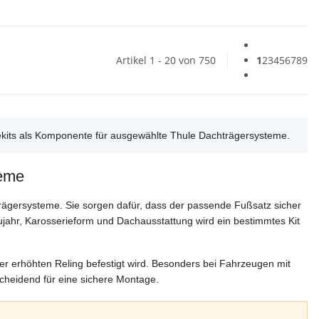
Artikel 1 - 20 von 750
1
2
3
4
5
6
7
8
9
ekits als Komponente für ausgewählte Thule Dachträgersysteme.
teme
ägersysteme. Sie sorgen dafür, dass der passende Fußsatz sicher
ahr, Karosserieform und Dachausstattung wird ein bestimmtes Kit
iner erhöhten Reling befestigt wird. Besonders bei Fahrzeugen mit
cheidend für eine sichere Montage.