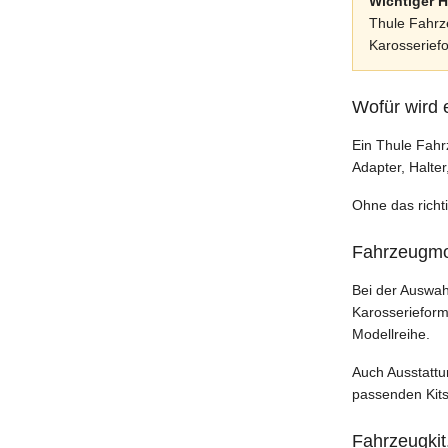
Wichtiger H
Thule Fahrze
Karosserief
Wofür wird 
Ein Thule Fahr
Adapter, Halte
Ohne das richt
Fahrzeugmod
Bei der Auswah
Karosserieform
Modellreihe.
Auch Ausstattu
passenden Kits
Fahrzeugkit