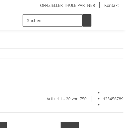
OFFIZIELLER THULE PARTNER
Kontakt
Artikel 1 - 20 von 750
1
2
3
4
5
6
7
8
9