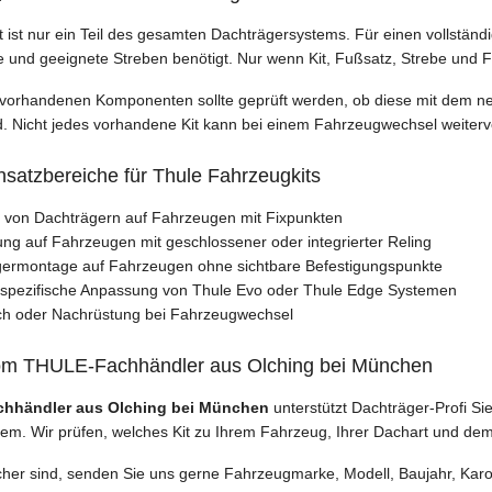
t ist nur ein Teil des gesamten Dachträgersystems. Für einen vollst
und geeignete Streben benötigt. Nur wenn Kit, Fußsatz, Strebe und 
 vorhandenen Komponenten sollte geprüft werden, ob diese mit dem
d. Nicht jedes vorhandene Kit kann bei einem Fahrzeugwechsel weiter
nsatzbereiche für Thule Fahrzeugkits
von Dachträgern auf Fahrzeugen mit Fixpunkten
ung auf Fahrzeugen mit geschlossener oder integrierter Reling
ermontage auf Fahrzeugen ohne sichtbare Befestigungspunkte
spezifische Anpassung von Thule Evo oder Thule Edge Systemen
ch oder Nachrüstung bei Fahrzeugwechsel
om THULE-Fachhändler aus Olching bei München
hhändler aus Olching bei München
unterstützt Dachträger-Profi Si
em. Wir prüfen, welches Kit zu Ihrem Fahrzeug, Ihrer Dachart und d
her sind, senden Sie uns gerne Fahrzeugmarke, Modell, Baujahr, Karo