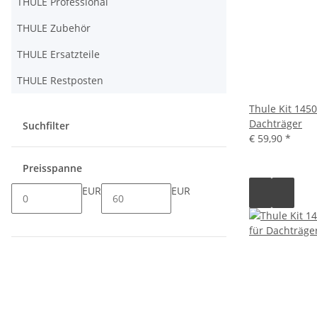
THULE Professional
THULE Zubehör
THULE Ersatzteile
THULE Restposten
Thule Kit 145
Dachträger
Suchfilter
€ 59,90
*
Preisspanne
EUR
EUR