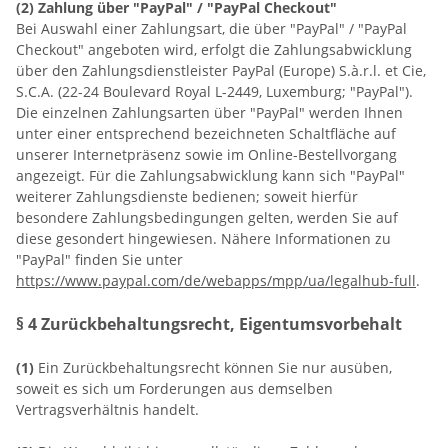
(2)
Zahlung über "PayPal" / "PayPal Checkout"
Bei Auswahl einer Zahlungsart, die über "PayPal" / "PayPal
Checkout" angeboten wird, erfolgt die Zahlungsabwicklung
über den Zahlungsdienstleister PayPal (Europe) S.à.r.l. et Cie,
S.C.A. (22-24 Boulevard Royal L-2449, Luxemburg; "PayPal").
Die einzelnen Zahlungsarten über "PayPal" werden Ihnen
unter einer entsprechend bezeichneten Schaltfläche auf
unserer Internetpräsenz sowie im Online-Bestellvorgang
angezeigt. Für die Zahlungsabwicklung kann sich "PayPal"
weiterer Zahlungsdienste bedienen; soweit hierfür
besondere Zahlungsbedingungen gelten, werden Sie auf
diese gesondert hingewiesen. Nähere Informationen zu
"PayPal" finden Sie unter
https://www.paypal.com/de/webapps/mpp/ua/legalhub-full
.
§ 4 Zurückbehaltungsrecht
, Eigentumsvorbehalt
(1)
Ein Zurückbehaltungsrecht können Sie nur ausüben,
soweit es sich um Forderungen aus demselben
Vertragsverhältnis handelt.