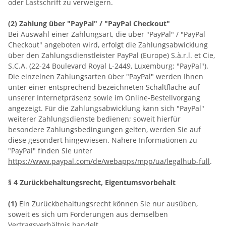
oder Lastschrift zu verweigern.
(2)
Zahlung über "PayPal" / "PayPal Checkout"
Bei Auswahl einer Zahlungsart, die über "PayPal" / "PayPal
Checkout" angeboten wird, erfolgt die Zahlungsabwicklung
über den Zahlungsdienstleister PayPal (Europe) S.à.r.l. et Cie,
S.C.A. (22-24 Boulevard Royal L-2449, Luxemburg; "PayPal").
Die einzelnen Zahlungsarten über "PayPal" werden Ihnen
unter einer entsprechend bezeichneten Schaltfläche auf
unserer Internetpräsenz sowie im Online-Bestellvorgang
angezeigt. Für die Zahlungsabwicklung kann sich "PayPal"
weiterer Zahlungsdienste bedienen; soweit hierfür
besondere Zahlungsbedingungen gelten, werden Sie auf
diese gesondert hingewiesen. Nähere Informationen zu
"PayPal" finden Sie unter
https://www.paypal.com/de/webapps/mpp/ua/legalhub-full
.
§ 4 Zurückbehaltungsrecht
, Eigentumsvorbehalt
(1)
Ein Zurückbehaltungsrecht können Sie nur ausüben,
soweit es sich um Forderungen aus demselben
Vertragsverhältnis handelt.