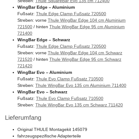
Streben:
Thule SquareBar Evo 135 cm 712400
WingBar Edge – Aluminium
Fußsatz:
Thule Edge Clamp Fußsatz 720500
Streben: vorne
Thule WingBar Edge 104 cm Aluminium
721500
/ hinten
Thule WingBar Edge 95 cm Aluminium
721400
WingBar Edge – Schwarz
Fußsatz:
Thule Edge Clamp Fußsatz 720500
Streben: vorne
Thule WingBar Edge 104 cm Schwarz
721520
/ hinten
Thule WingBar Edge 95 cm Schwarz
721420
WingBar Evo – Aluminium
Fußsatz:
Thule Evo Clamp Fußsatz 710500
Streben:
Thule WingBar Evo 135 cm Aluminium 711400
WingBar Evo – Schwarz
Fußsatz:
Thule Evo Clamp Fußsatz 710500
Streben:
Thule WingBar Evo 135 cm Schwarz 711420
Lieferumfang
Original THULE Montagekit 145079
fahrzeugspezifische Adapterteile