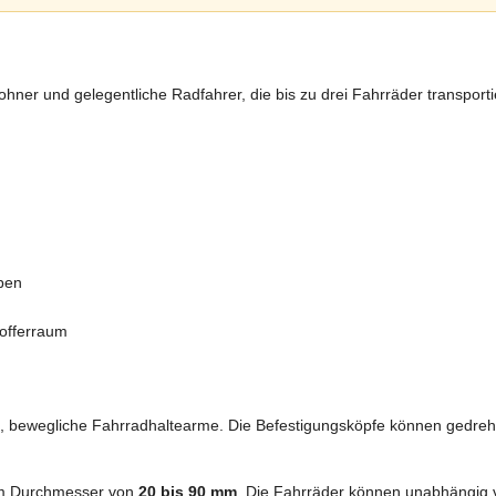
hner und gelegentliche Radfahrer, die bis zu drei Fahrräder transport
ben
Kofferraum
, bewegliche Fahrradhaltearme. Die Befestigungsköpfe können gedreh
nem Durchmesser von
20 bis 90 mm
. Die Fahrräder können unabhängig v