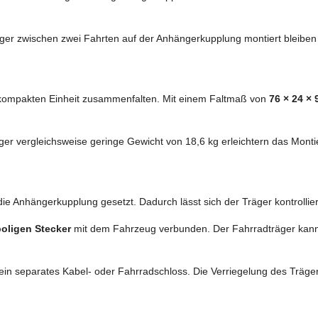
ger zwischen zwei Fahrten auf der Anhängerkupplung montiert bleiben 
r kompakten Einheit zusammenfalten. Mit einem Faltmaß von
76 × 24 ×
räger vergleichsweise geringe Gewicht von 18,6 kg erleichtern das Mo
die Anhängerkupplung gesetzt. Dadurch lässt sich der Träger kontrollie
poligen Stecker
mit dem Fahrzeug verbunden. Der Fahrradträger kan
 ein separates Kabel- oder Fahrradschloss. Die Verriegelung des Träge