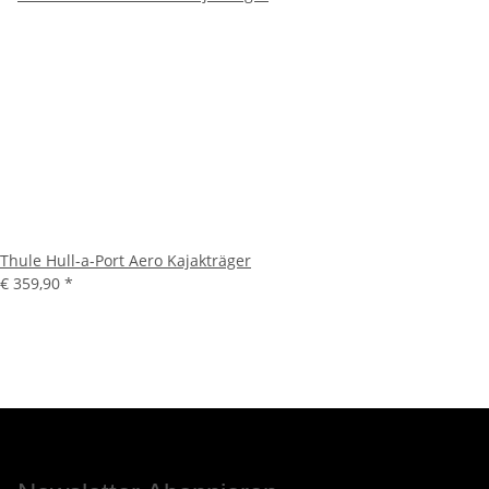
Thule Hull-a-Port Aero Kajakträger
€ 359,90
*