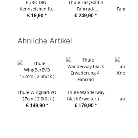
EURO DIN-
Thule EasyFold 3
Thu
Kennzeichen für
Fahrrad-
Fahrradpr
Thule Heck- und
Zusatzadapter
€ 19,90
*
€ 249,90
*
€ 29,
Kupplungsträger
Ähnliche Artikel
Thule WingBarEVO
Thule Wanderway
Thu
127cm ( 2 Stück )
black Erweiterung
abschlie
4. Fahrrad
Knebelmu
€ 149,90
*
€ 179,90
*
€ 69,
Stüc