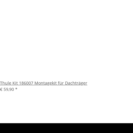
Thule Kit 186007 Montagekit für Dachträger
€ 59,90
*