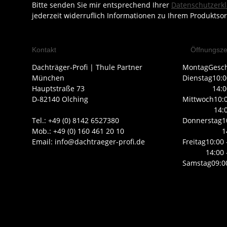
Bitte senden Sie mir entsprechend Ihrer
Datenschutzerk
jederzeit widerruflich Informationen zu Ihrem Produktsor
Kontakt
Öffnungsze
Dachträger-Profi | Thule Partner
Montag
Gesc
München
Dienstag
10:0
Hauptstraße 73
14:0
D-82140 Olching
Mittwoch
10:
14:
Tel.: +49 (0) 8142 6527380
Donnerstag
1
Mob.: +49 (0) 160 461 20 10
1
Email: info@dachtraeger-profi.de
Freitag
10:00 
14:00 
Samstag
09:0