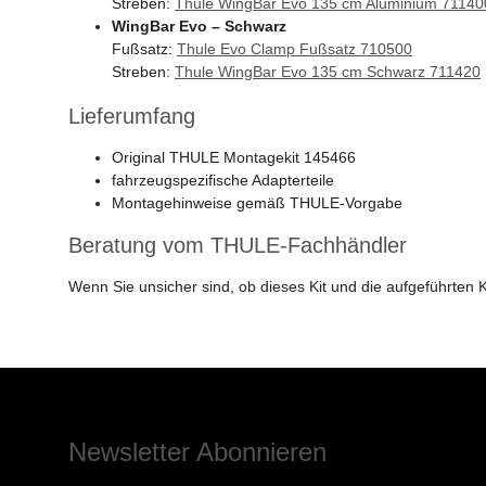
Streben:
Thule WingBar Evo 135 cm Aluminium 71140
WingBar Evo – Schwarz
Fußsatz:
Thule Evo Clamp Fußsatz 710500
Streben:
Thule WingBar Evo 135 cm Schwarz 711420
Lieferumfang
Original THULE Montagekit 145466
fahrzeugspezifische Adapterteile
Montagehinweise gemäß THULE-Vorgabe
Beratung vom THULE-Fachhändler
Wenn Sie unsicher sind, ob dieses Kit und die aufgeführte
Newsletter Abonnieren