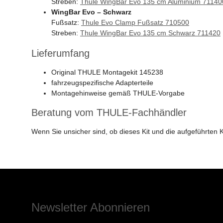
Streben:
Thule WingBar Evo 135 cm Aluminium 71140
WingBar Evo – Schwarz
Fußsatz:
Thule Evo Clamp Fußsatz 710500
Streben:
Thule WingBar Evo 135 cm Schwarz 711420
Lieferumfang
Original THULE Montagekit 145238
fahrzeugspezifische Adapterteile
Montagehinweise gemäß THULE-Vorgabe
Beratung vom THULE-Fachhändler
Wenn Sie unsicher sind, ob dieses Kit und die aufgeführte
Newsletter Abonnieren