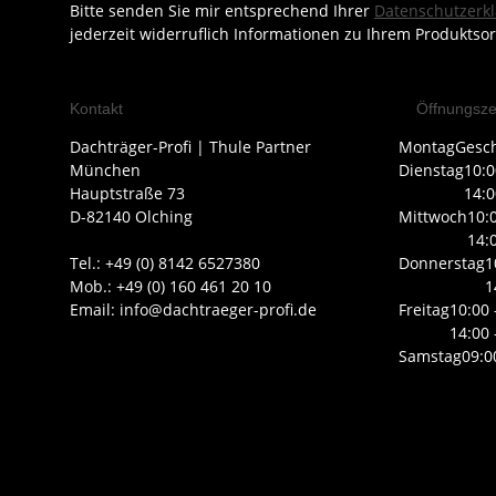
Bitte senden Sie mir entsprechend Ihrer
Datenschutzerk
jederzeit widerruflich Informationen zu Ihrem Produktsor
Kontakt
Öffnungsze
Dachträger-Profi | Thule Partner
Montag
Gesc
München
Dienstag
10:0
Hauptstraße 73
14:0
D-82140 Olching
Mittwoch
10:
14:
Tel.: +49 (0) 8142 6527380
Donnerstag
1
Mob.: +49 (0) 160 461 20 10
1
Email: info@dachtraeger-profi.de
Freitag
10:00 
14:00 
Samstag
09:0