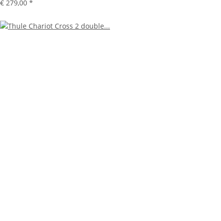
€ 279,00
*