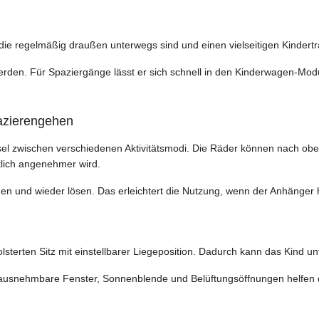
t, die regelmäßig draußen unterwegs sind und einen vielseitigen Kindert
den. Für Spaziergänge lässt er sich schnell in den Kinderwagen-Modus
azierengehen
sel zwischen verschiedenen Aktivitätsmodi. Die Räder können nach ob
lich angenehmer wird.
tigen und wieder lösen. Das erleichtert die Nutzung, wenn der Anhäng
epolsterten Sitz mit einstellbarer Liegeposition. Dadurch kann das Kin
rausnehmbare Fenster, Sonnenblende und Belüftungsöffnungen helfen 