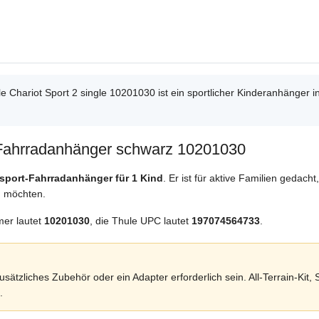
e Chariot Sport 2 single 10201030 ist ein sportlicher Kinderanhänger 
rt-Fahrradanhänger schwarz 10201030
isport-Fahrradanhänger für 1 Kind
. Er ist für aktive Familien gedac
n möchten.
mer lautet
10201030
, die Thule UPC lautet
197074564733
.
tzliches Zubehör oder ein Adapter erforderlich sein. All-Terrain-Kit,
.