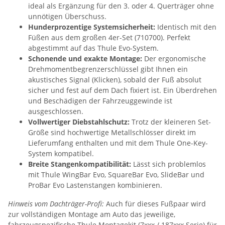
ideal als Ergänzung für den 3. oder 4. Querträger ohne
unnötigen Überschuss.
Hunderprozentige Systemsicherheit:
Identisch mit den
Füßen aus dem großen 4er-Set (710700). Perfekt
abgestimmt auf das Thule Evo-System.
Schonende und exakte Montage:
Der ergonomische
Drehmomentbegrenzerschlüssel gibt Ihnen ein
akustisches Signal (Klicken), sobald der Fuß absolut
sicher und fest auf dem Dach fixiert ist. Ein Überdrehen
und Beschädigen der Fahrzeuggewinde ist
ausgeschlossen.
Vollwertiger Diebstahlschutz:
Trotz der kleineren Set-
Größe sind hochwertige Metallschlösser direkt im
Lieferumfang enthalten und mit dem Thule One-Key-
System kompatibel.
Breite Stangenkompatibilität:
Lässt sich problemlos
mit Thule WingBar Evo, SquareBar Evo, SlideBar und
ProBar Evo Lastenstangen kombinieren.
Hinweis vom Dachträger-Profi:
Auch für dieses Fußpaar wird
zur vollständigen Montage am Auto das jeweilige,
fahrzeugspezifische Thule Montagekit (7xxx / 187xxx Serie) für