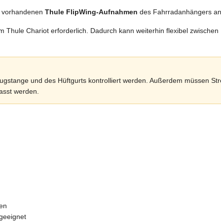
en vorhandenen
Thule FlipWing-Aufnahmen
des Fahrradanhängers an
Thule Chariot erforderlich. Dadurch kann weiterhin flexibel zwische
 Zugstange und des Hüftgurts kontrolliert werden. Außerdem müssen St
asst werden.
men
 geeignet