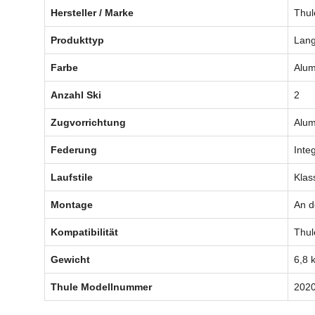
Hersteller / Marke
Thul
Produkttyp
Lang
Farbe
Alum
Anzahl Ski
2
Zugvorrichtung
Alum
Federung
Integ
Laufstile
Klas
Montage
An d
Kompatibilität
Thul
Gewicht
6,8 
Thule Modellnummer
202