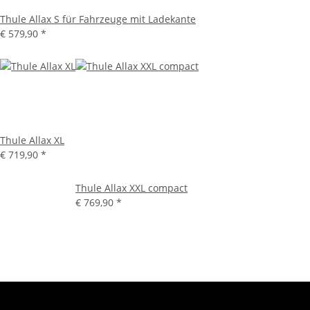
Thule Allax S für Fahrzeuge mit Ladekante
€ 579,90
*
Thule Allax XL
€ 719,90
*
Thule Allax XXL compact
€ 769,90
*