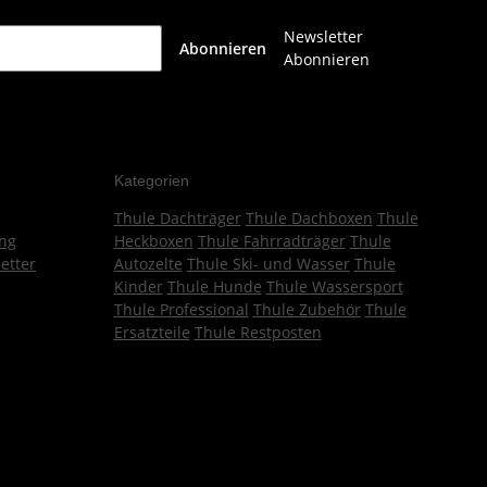
Newsletter
Abonnieren
Abonnieren
Kategorien
Thule Dachträger
Thule Dachboxen
Thule
ng
Heckboxen
Thule Fahrradträger
Thule
etter
Autozelte
Thule Ski- und Wasser
Thule
Kinder
Thule Hunde
Thule Wassersport
Thule Professional
Thule Zubehör
Thule
Ersatzteile
Thule Restposten