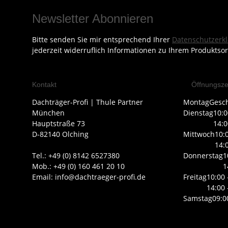
Newsletter Abonnieren
Bitte senden Sie mir entsprechend Ihrer
Datenschutzerk
jederzeit widerruflich Informationen zu Ihrem Produktsor
Kontakt
Öffnungsze
Dachträger-Profi | Thule Partner
Montag
Gesc
München
Dienstag
10:0
Hauptstraße 73
14:0
D-82140 Olching
Mittwoch
10:
14:
Tel.: +49 (0) 8142 6527380
Donnerstag
1
Mob.: +49 (0) 160 461 20 10
1
Email: info@dachtraeger-profi.de
Freitag
10:00 
14:00 
Samstag
09:0