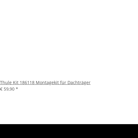
Thule Kit 186118 Montagekit für Dachträger
€ 59,90
*