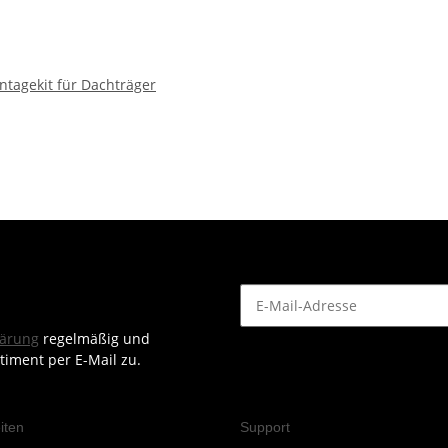
ntagekit für Dachträger
lärung
regelmäßig und
timent per E-Mail zu.
iten
Support