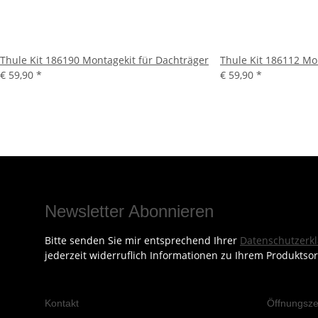
Thule Kit 186190 Montagekit für Dachträger
Thule Kit 186112 Mo
€ 59,90
*
€ 59,90
*
Newsletter Abonnieren
Bitte senden Sie mir entsprechend Ihrer
Datenschutzerk
jederzeit widerruflich Informationen zu Ihrem Produktsor
Kontakt
Öffnungsze