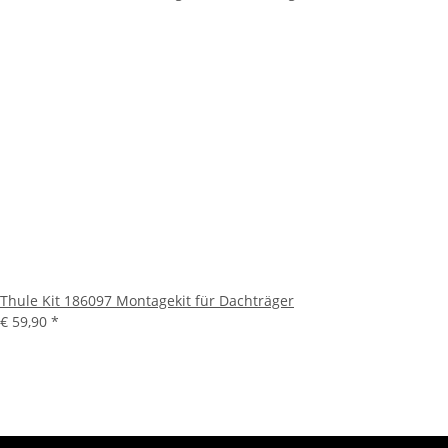
Thule Kit 186097 Montagekit für Dachträger
€ 59,90
*