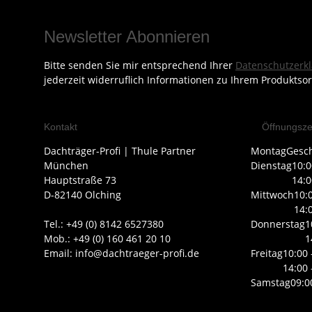
Newsletter Abonnieren
Bitte senden Sie mir entsprechend Ihrer
Datenschutzerk
jederzeit widerruflich Informationen zu Ihrem Produktsor
Kontakt
Öffnungsze
Dachträger-Profi | Thule Partner
Montag
Gesc
München
Dienstag
10:0
Hauptstraße 73
14:0
D-82140 Olching
Mittwoch
10:
14:
Tel.: +49 (0) 8142 6527380
Donnerstag
1
Mob.: +49 (0) 160 461 20 10
1
Email: info@dachtraeger-profi.de
Freitag
10:00 
14:00 
Samstag
09:0