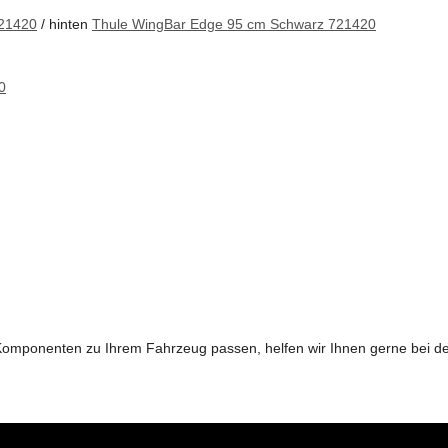
721420
/ hinten
Thule WingBar Edge 95 cm Schwarz 721420
0
n Komponenten zu Ihrem Fahrzeug passen, helfen wir Ihnen gerne bei 