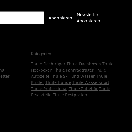
Newsletter
Abonnieren
Abonnieren
Kategorien
Thule Dachträger
Thule Dachboxen
Thule
ng
Heckboxen
Thule Fahrradträger
Thule
etter
Autozelte
Thule Ski- und Wasser
Thule
Kinder
Thule Hunde
Thule Wassersport
Thule Professional
Thule Zubehör
Thule
Ersatzteile
Thule Restposten