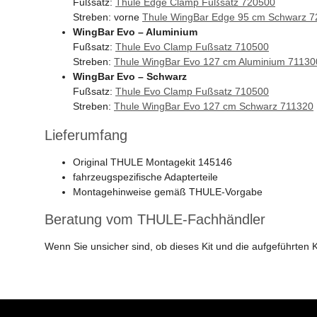
Fußsatz:
Thule Edge Clamp Fußsatz 720500
Streben: vorne
Thule WingBar Edge 95 cm Schwarz 
WingBar Evo – Aluminium
Fußsatz:
Thule Evo Clamp Fußsatz 710500
Streben:
Thule WingBar Evo 127 cm Aluminium 71130
WingBar Evo – Schwarz
Fußsatz:
Thule Evo Clamp Fußsatz 710500
Streben:
Thule WingBar Evo 127 cm Schwarz 711320
Lieferumfang
Original THULE Montagekit 145146
fahrzeugspezifische Adapterteile
Montagehinweise gemäß THULE-Vorgabe
Beratung vom THULE-Fachhändler
Wenn Sie unsicher sind, ob dieses Kit und die aufgeführte