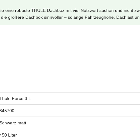
nn Sie eine robuste THULE Dachbox mit viel Nutzwert suchen und nicht
ft die größere Dachbox sinnvoller – solange Fahrzeughöhe, Dachlast u
Thule Force 3 L
645700
Schwarz matt
450 Liter