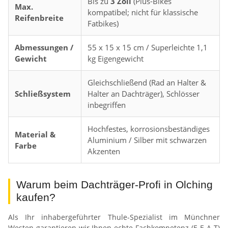
Bis zu
3 Zoll
(Plus-Bikes
Max.
kompatibel; nicht für klassische
Reifenbreite
Fatbikes)
Abmessungen /
55 x 15 x 15 cm / Superleichte 1,1
Gewicht
kg Eigengewicht
Gleichschließend (Rad an Halter &
Schließsystem
Halter an Dachträger), Schlösser
inbegriffen
Hochfestes, korrosionsbeständiges
Material &
Aluminium / Silber mit schwarzen
Farbe
Akzenten
Warum beim Dachträger-Profi in Olching
kaufen?
Als Ihr inhabergeführter Thule-Spezialist im Münchner
Westen garantieren wir Ihnen echte Fachkompetenz (E-E-A-T)