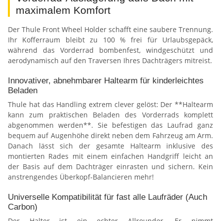
maximalem Komfort
Der Thule Front Wheel Holder schafft eine saubere Trennung.
Ihr Kofferraum bleibt zu 100 % frei für Urlaubsgepäck,
während das Vorderrad bombenfest, windgeschützt und
aerodynamisch auf den Traversen Ihres Dachträgers mitreist.
Innovativer, abnehmbarer Haltearm für kinderleichtes
Beladen
Thule hat das Handling extrem clever gelöst: Der **Haltearm
kann zum praktischen Beladen des Vorderrads komplett
abgenommen werden**. Sie befestigen das Laufrad ganz
bequem auf Augenhöhe direkt neben dem Fahrzeug am Arm.
Danach lässt sich der gesamte Haltearm inklusive des
montierten Rades mit einem einfachen Handgriff leicht an
der Basis auf dem Dachträger einrasten und sichern. Kein
anstrengendes Überkopf-Balancieren mehr!
Universelle Kompatibilität für fast alle Laufräder (Auch
Carbon)
Der Halter ist ein echter Allrounder. Er nimmt