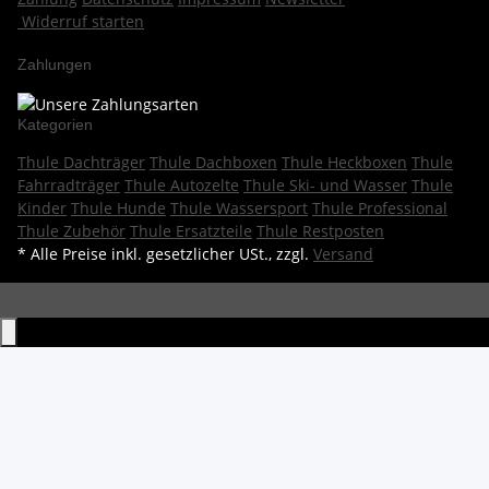
Widerruf starten
Zahlungen
Kategorien
Thule Dachträger
Thule Dachboxen
Thule Heckboxen
Thule
Fahrradträger
Thule Autozelte
Thule Ski- und Wasser
Thule
Kinder
Thule Hunde
Thule Wassersport
Thule Professional
Thule Zubehör
Thule Ersatzteile
Thule Restposten
* Alle Preise inkl. gesetzlicher USt., zzgl.
Versand