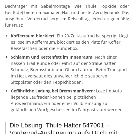
Dachträger mit Gabelmontage (wie Thule TopRide oder
FastRide) bieten maximalen Halt und beste Aerodynamik. Das
ausgebaut Vorderrad sorgt im Reisealltag jedoch regelmäßig
für Frust:
Kofferraum blockiert:
Ein 29-Zoll-Laufrad ist sperrig. Liegt
es lose im Kofferraum, blockiert es den Platz für Koffer,
Reisetaschen oder die Hundebox.
Schlamm und Kettenfett im Innenraum:
Nach einer
nassen Trail-Runde oder Fahrt auf der Straße haften
Schmutz, Bremsstaub und Öl am Laufrad. Beim Transport
im Heck versaut dies unweigerlich die sauberen
Sitzpolster oder den Teppichboden.
Gefährliche Ladung bei Bremsmanövern:
Lose im Auto
liegende Laufräder können bei plötzlichen
Ausweichmanövern oder einer Vollbremsung zu
gefährlichen Wurfgeschossen im Fahrgastraum werden.
Die Lösung: Thule Halter 547001 –
Vorderrad-Auslagerung aufs Dach mit