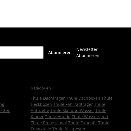
Newsletter
Abonnieren
Abonnieren
Kategorien
Thule Dachträger
Thule Dachboxen
Thule
ng
Heckboxen
Thule Fahrradträger
Thule
etter
Autozelte
Thule Ski- und Wasser
Thule
Kinder
Thule Hunde
Thule Wassersport
Thule Professional
Thule Zubehör
Thule
Ersatzteile
Thule Restposten