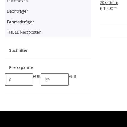
Dachboxen
20x20mm
€ 19,90
*
Dachträger
Fahrradträger
THULE Restposten
Suchfilter
Preisspanne
EUR
EUR