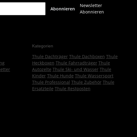
Newsletter
Abonnieren
Abonnieren
Kategorien
Thule Dachträger
Thule Dachboxen
Thule
ng
Heckboxen
Thule Fahrradträger
Thule
etter
Autozelte
Thule Ski- und Wasser
Thule
Kinder
Thule Hunde
Thule Wassersport
Thule Professional
Thule Zubehör
Thule
Ersatzteile
Thule Restposten