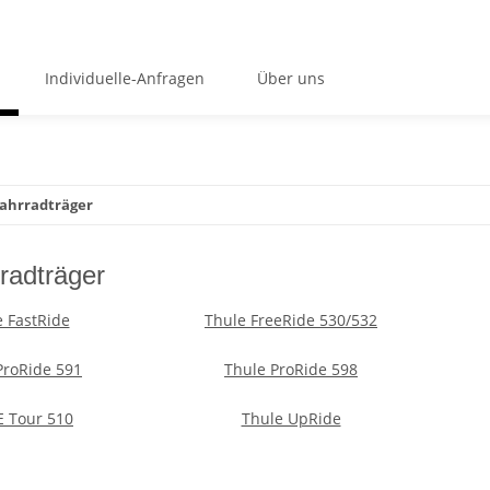
Individuelle-Anfragen
Über uns
ahrradträger
radträger
 FastRide
Thule FreeRide 530/532
ProRide 591
Thule ProRide 598
 Tour 510
Thule UpRide