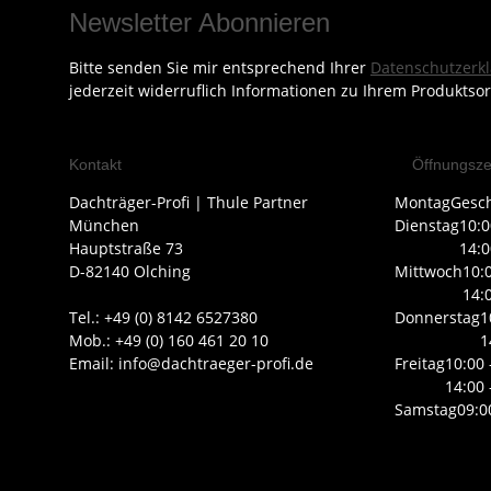
Newsletter Abonnieren
Bitte senden Sie mir entsprechend Ihrer
Datenschutzerk
jederzeit widerruflich Informationen zu Ihrem Produktsor
Kontakt
Öffnungsze
Dachträger-Profi | Thule Partner
Montag
Gesc
München
Dienstag
10:0
Hauptstraße 73
14:0
D-82140 Olching
Mittwoch
10:
14:
Tel.: +49 (0) 8142 6527380
Donnerstag
1
Mob.: +49 (0) 160 461 20 10
1
Email: info@dachtraeger-profi.de
Freitag
10:00 
14:00 
Samstag
09:0