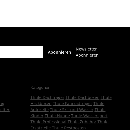
Newsletter
Abonnieren
Abonnieren
Kategorien
Thule Dachträger
Thule Dachboxen
Thule
ng
Heckboxen
Thule Fahrradträger
Thule
etter
Autozelte
Thule Ski- und Wasser
Thule
Kinder
Thule Hunde
Thule Wassersport
Thule Professional
Thule Zubehör
Thule
Ersatzteile
Thule Restposten