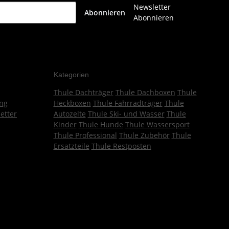
Newsletter
Abonnieren
Abonnieren
Kategorien
Thule Dachträger
Thule Dachboxen
Thule
ng
Heckboxen
Thule Fahrradträger
Thule
etter
Autozelte
Thule Ski- und Wasser
Thule
Kinder
Thule Hunde
Thule Wassersport
Thule Professional
Thule Zubehör
Thule
Ersatzteile
Thule Restposten