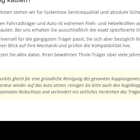
ng kaufen?
sten stehen wir für lückenlose Servicequalität und absolute Siche
n Fahrradträger und Auto ist extremen Flieh- und Hebelkräften aus
n. Bei uns erhalten Sie ausschließlich die exakt spezifizierte O
niversell für die gängigsten Träger passt, Sie sich aber bezüglich 
n Blick auf Ihre Mechanik und prüfen die Kompatibilität live.
zen Sie aktiv dabei, Ihren bewährten Thule-Träger über viele Jahre
rkits gleich für eine gründliche Reinigung des gesamten Kupplungsmec
ratur wieder auf das Auto setzen, reinigen Sie bitte auch den Kugelko
maximalen Reibschluss und verhindert ein seitliches Verdrehen des Träg