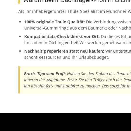
Warum beim Dachträger-Profi in Olchi
Als Ihr inhabergeführter Thule-Spezialist im Münchner We
100% originale Thule Qualität:
Die Verbindung zwische
Universal-Gummiringe aus dem Baumarkt oder Nachbaute
Kompatibilitäts-Check direkt vor Ort:
Da dieses Kit u
im Laden in Olching vorbei! Wir werfen gemeinsam eine
Nachhaltig reparieren statt neu kaufen:
Wir unterstüt
schont Ressourcen und Ihr Urlaubsbudget.
Praxis-Tipp vom Profi:
Nutzen Sie den Einbau des Reparatu
Inneren der Aufnahme. Bevor Sie den Träger nach der Repa
ihn absolut fett- und staubfrei zu machen. Das sorgt für 