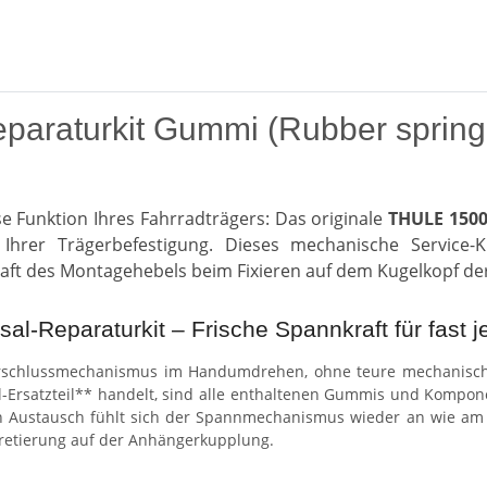
aturkit Gummi (Rubber spring ki
se Funktion Ihres Fahrradträgers: Das originale
THULE 150
 Ihrer Trägerbefestigung. Dieses mechanische Service-K
raft des Montagehebels beim Fixieren auf dem Kugelkopf d
al-Reparaturkit – Frische Spannkraft für fast
Verschlussmechanismus im Handumdrehen, ohne teure mechanisc
al-Ersatzteil** handelt, sind alle enthaltenen Gummis und Kompon
ustausch fühlt sich der Spannmechanismus wieder an wie am ers
rretierung auf der Anhängerkupplung.