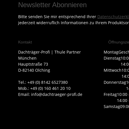
Newsletter Abonnieren
Bitte senden Sie mir entsprechend Ihrer
Datenschutzerk
jederzeit widerruflich Informationen zu Ihrem Produktsor
Kontakt
Öffnungsze
Dachträger-Profi | Thule Partner
Montag
Gesc
München
Dienstag
10:0
Hauptstraße 73
14:0
D-82140 Olching
Mittwoch
10:
14:
Tel.: +49 (0) 8142 6527380
Donnerstag
1
Mob.: +49 (0) 160 461 20 10
1
Email: info@dachtraeger-profi.de
Freitag
10:00 
14:00 
Samstag
09:0