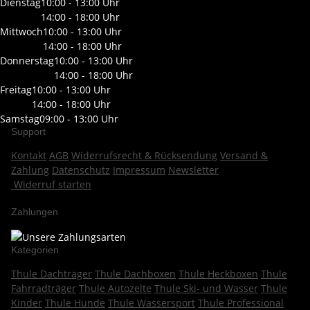
Dienstag
10:00 - 13:00 Uhr
14:00 - 18:00 Uhr
Mittwoch
10:00 - 13:00 Uhr
14:00 - 18:00 Uhr
Donnerstag
10:00 - 13:00 Uhr
14:00 - 18:00 Uhr
Freitag
10:00 - 13:00 Uhr
14:00 - 18:00 Uhr
Samstag
09:00 - 13:00 Uhr
Support
Kontakt
AGB
Widerrufsrecht & Rücksendung
Versand &
Zahlung
Datenschutz
Impressum
Newsletter
Widerruf starten
Zahlungen
Kategorien
Thule Dachträger
Thule Dachboxen
Thule Heckboxen
Thule
Fahrradträger
Thule Autozelte
Thule Ski- und Wasser
Thule
Kinder
Thule Hunde
Thule Wassersport
Thule Professional