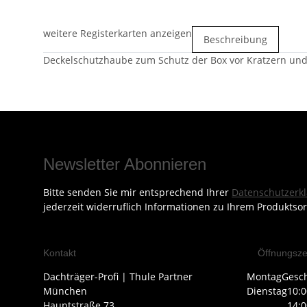
weitere Registerkarten anzeigen
Beschreibung
Deckelschutzhaube zum Schutz der Box vor Kratzern und
Newsletter Abonnieren
Bitte senden Sie mir entsprechend Ihrer
Datenschutzerk
jederzeit widerruflich Informationen zu Ihrem Produktsor
Kontakt
Öffnungsze
Dachträger-Profi | Thule Partner
Montag
Gesc
München
Dienstag
10:0
Hauptstraße 73
14:0