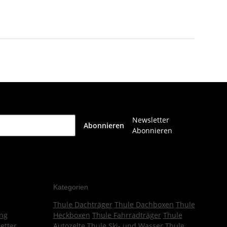
Newsletter
Abonnieren
Abonnieren
Kategorien
Thule Dachträger
Thule Dachboxen
Thule
ng
Heckboxen
Thule Fahrradträger
Thule
etter
Autozelte
Thule Ski- und Wasser
Thule