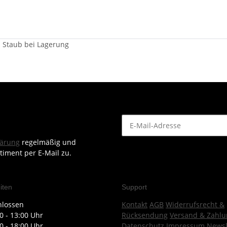
 Staub bei Lagerung
lärung
regelmäßig und
timent per E-Mail zu.
iten
Support
hlossen
Kontakt
AGB
Widerrufsrecht &
0 - 13:00 Uhr
Rücksendung
Versand & Zahlu
0 - 18:00 Uhr
Datenschutz
Impressum
Newsl