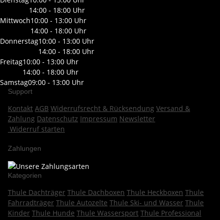
14:00 - 18:00 Uhr
Mittwoch
10:00 - 13:00 Uhr
14:00 - 18:00 Uhr
Donnerstag
10:00 - 13:00 Uhr
14:00 - 18:00 Uhr
Freitag
10:00 - 13:00 Uhr
14:00 - 18:00 Uhr
Samstag
09:00 - 13:00 Uhr
Support
Kontakt
AGB
Widerrufsrecht & Rücksendung
Versand &
Zahlung
Datenschutz
Impressum
Newsletter
Widerruf starten
Zahlungen
Kategorien
Thule Dachträger
Thule Dachboxen
Thule Heckboxen
Thule
Fahrradträger
Thule Autozelte
Thule Ski- und Wasser
Thule
Kinder
Thule Hunde
Thule Wassersport
Thule Professional