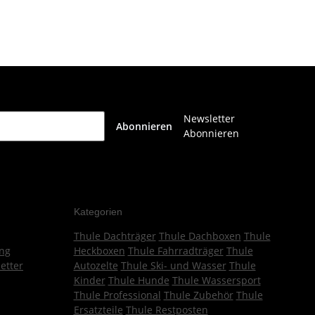
Newsletter
Abonnieren
Abonnieren
Kategorien
Thule Dachträger
Thule Dachboxen
Thule
ng
Heckboxen
Thule Fahrradträger
Thule
etter
Autozelte
Thule Ski- und Wasser
Thule
Kinder
Thule Hunde
Thule Wassersport
Thule Professional
Thule Zubehör
Thule
Ersatzteile
Thule Restposten