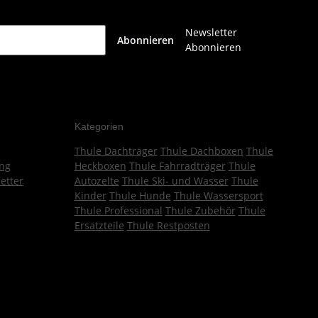
Newsletter
Abonnieren
Abonnieren
Kategorien
Thule Dachträger
Thule Dachboxen
Thule
ng
Heckboxen
Thule Fahrradträger
Thule
etter
Autozelte
Thule Ski- und Wasser
Thule
Kinder
Thule Hunde
Thule Wassersport
Thule Professional
Thule Zubehör
Thule
Ersatzteile
Thule Restposten