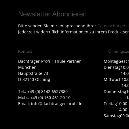
Newsletter Abonnieren
Bitte senden Sie mir entsprechend Ihrer
Datenschutzerk
jederzeit widerruflich Informationen zu Ihrem Produktsor
Kontakt
Öffnungsze
Dachträger-Profi | Thule Partner
Montag
Gesc
München
Dienstag
10:0
Hauptstraße 73
14:0
D-82140 Olching
Mittwoch
10:
14:
Tel.: +49 (0) 8142 6527380
Donnerstag
1
Mob.: +49 (0) 160 461 20 10
1
Email: info@dachtraeger-profi.de
Freitag
10:00 
14:00 
Samstag
09:0