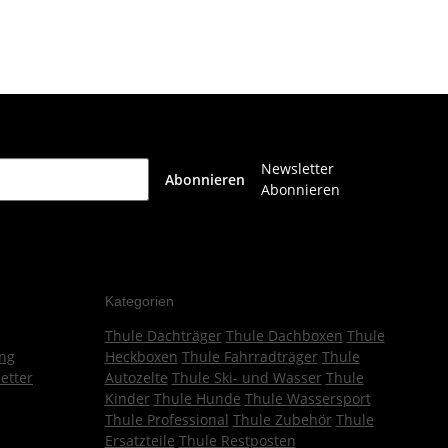
Newsletter
Abonnieren
Abonnieren
Kategorien
Thule Dachträger
Thule Dachboxen
Thule
ng
Heckboxen
Thule Fahrradträger
Thule
etter
Autozelte
Thule Ski- und Wasser
Thule
Kinder
Thule Hunde
Thule Wassersport
Thule Professional
Thule Zubehör
Thule
Ersatzteile
Thule Restposten