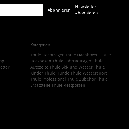
Newsletter
Abonnieren
Abonnieren
Kategorien
Thule Dachträger
Thule Dachboxen
Thule
ng
Heckboxen
Thule Fahrradträger
Thule
etter
Autozelte
Thule Ski- und Wasser
Thule
Kinder
Thule Hunde
Thule Wassersport
Thule Professional
Thule Zubehör
Thule
Ersatzteile
Thule Restposten