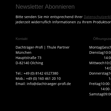
Newsletter Abonnieren
Bitte senden Sie mir entsprechend Ihrer
Datenschutzerk
jederzeit widerruflich Informationen zu Ihrem Produktsor
Kontakt
Öffnungsze
Dachträger-Profi | Thule Partner
Montag
Gesc
München
Dienstag
10:0
Hauptstraße 73
14:0
D-82140 Olching
Mittwoch
10:
14:
Tel.: +49 (0) 8142 6527380
Donnerstag
1
Mob.: +49 (0) 160 461 20 10
1
Email: info@dachtraeger-profi.de
Freitag
10:00 
14:00 
Samstag
09:0