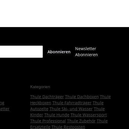
Newsletter
Abonnieren
Abonnieren
Kategorien
Thule Dachträger
Thule Dachboxen
Thule
ng
Heckboxen
Thule Fahrradträger
Thule
etter
Autozelte
Thule Ski- und Wasser
Thule
Kinder
Thule Hunde
Thule Wassersport
Thule Professional
Thule Zubehör
Thule
Ersatzteile
Thule Restposten