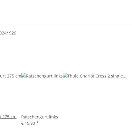
924/ 926
t 275 cm
Ratschengurt links
€ 19,90
*