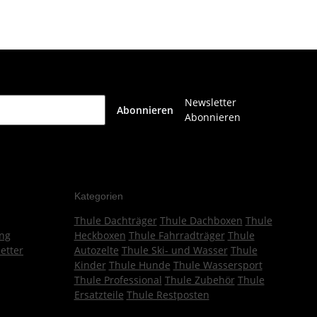
Newsletter
Abonnieren
Abonnieren
Kategorien
Thule Dachträger
Thule Dachboxen
Thule
ng
Heckboxen
Thule Fahrradträger
Thule
etter
Autozelte
Thule Ski- und Wasser
Thule
Kinder
Thule Hunde
Thule Wassersport
Thule Professional
Thule Zubehör
Thule
Ersatzteile
Thule Restposten