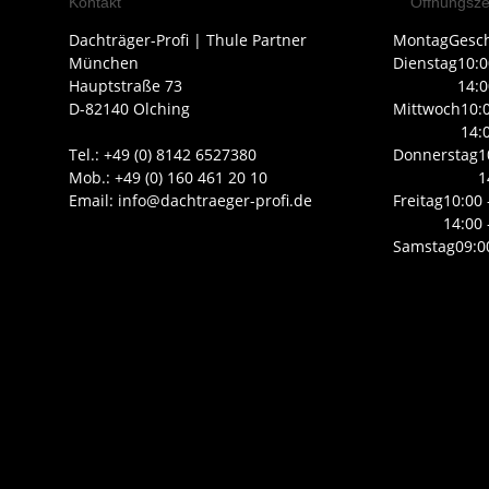
Kontakt
Öffnungsze
Dachträger-Profi | Thule Partner
Montag
Gesc
München
Dienstag
10:0
Hauptstraße 73
14:0
D-82140 Olching
Mittwoch
10:
14:
Tel.: +49 (0) 8142 6527380
Donnerstag
1
Mob.: +49 (0) 160 461 20 10
1
Email: info@dachtraeger-profi.de
Freitag
10:00 
14:00 
Samstag
09:0