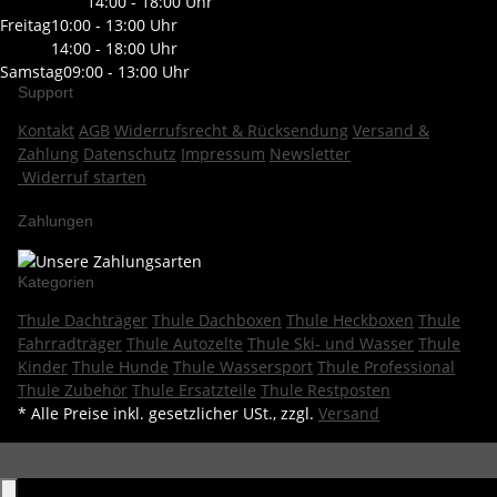
14:00 - 18:00 Uhr
Freitag
10:00 - 13:00 Uhr
14:00 - 18:00 Uhr
Samstag
09:00 - 13:00 Uhr
Support
Kontakt
AGB
Widerrufsrecht & Rücksendung
Versand &
Zahlung
Datenschutz
Impressum
Newsletter
Widerruf starten
Zahlungen
Kategorien
Thule Dachträger
Thule Dachboxen
Thule Heckboxen
Thule
Fahrradträger
Thule Autozelte
Thule Ski- und Wasser
Thule
Kinder
Thule Hunde
Thule Wassersport
Thule Professional
Thule Zubehör
Thule Ersatzteile
Thule Restposten
* Alle Preise inkl. gesetzlicher USt., zzgl.
Versand