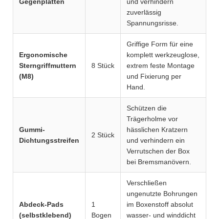
Gegenplatten
und verhindern
zuverlässig
Spannungsrisse.
Griffige Form für eine
Ergonomische
komplett werkzeuglose,
Sterngriffmuttern
8 Stück
extrem feste Montage
(M8)
und Fixierung per
Hand.
Schützen die
Trägerholme vor
Gummi-
hässlichen Kratzern
2 Stück
Dichtungsstreifen
und verhindern ein
Verrutschen der Box
bei Bremsmanövern.
Verschließen
ungenutzte Bohrungen
Abdeck-Pads
1
im Boxenstoff absolut
(selbstklebend)
Bogen
wasser- und winddicht