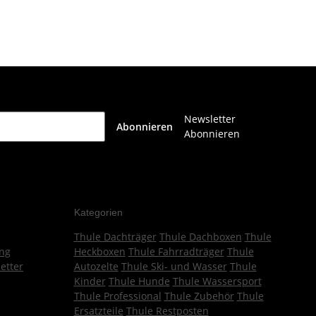
Newsletter
Abonnieren
Abonnieren
Kategorien
Thule Dachträger
Thule Dachboxen
Thule
ng
Heckboxen
Thule Fahrradträger
Thule
etter
Autozelte
Thule Ski- und Wasser
Thule
Kinder
Thule Hunde
Thule Wassersport
Thule Professional
Thule Zubehör
Thule
Ersatzteile
Thule Restposten