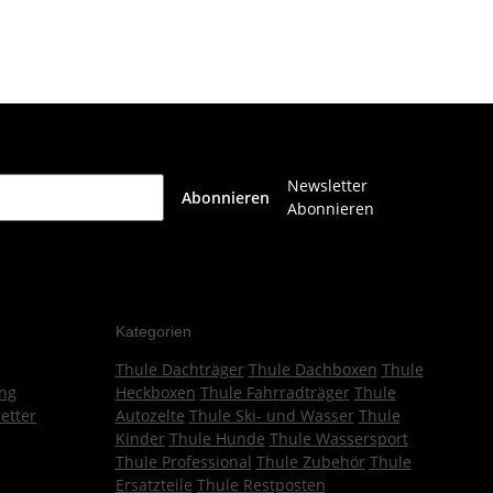
Newsletter
Abonnieren
Abonnieren
Kategorien
Thule Dachträger
Thule Dachboxen
Thule
ng
Heckboxen
Thule Fahrradträger
Thule
etter
Autozelte
Thule Ski- und Wasser
Thule
Kinder
Thule Hunde
Thule Wassersport
Thule Professional
Thule Zubehör
Thule
Ersatzteile
Thule Restposten