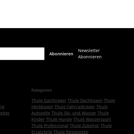
Newsletter
Abonnieren
Abonnieren
Kategorien
Thule Dachträger
Thule Dachboxen
Thule
ng
Heckboxen
Thule Fahrradträger
Thule
etter
Autozelte
Thule Ski- und Wasser
Thule
Kinder
Thule Hunde
Thule Wassersport
Thule Professional
Thule Zubehör
Thule
Ersatzteile
Thule Restposten