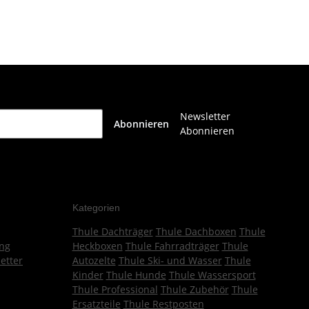
Newsletter
Abonnieren
Abonnieren
Kategorien
Thule Dachträger
Thule Dachboxen
Thule
ng
Heckboxen
Thule Fahrradträger
Thule
etter
Autozelte
Thule Ski- und Wasser
Thule
Kinder
Thule Hunde
Thule Wassersport
Thule Professional
Thule Zubehör
Thule
Ersatzteile
Thule Restposten