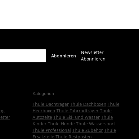
Newsletter
Abonnieren
Abonnieren
Kategorien
Thule Dachträger
Thule Dachboxen
Thule
ng
Heckboxen
Thule Fahrradträger
Thule
etter
Autozelte
Thule Ski- und Wasser
Thule
Kinder
Thule Hunde
Thule Wassersport
Thule Professional
Thule Zubehör
Thule
Ersatzteile
Thule Restposten