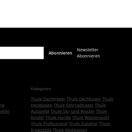
Newsletter
Abonnieren
Abonnieren
Kategorien
Thule Dachträger
Thule Dachboxen
Thule
ng
Heckboxen
Thule Fahrradträger
Thule
etter
Autozelte
Thule Ski- und Wasser
Thule
Kinder
Thule Hunde
Thule Wassersport
Thule Professional
Thule Zubehör
Thule
Ersatzteile
Thule Restposten