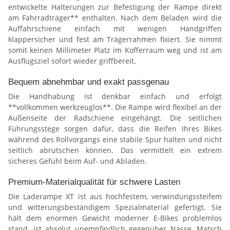
entwickelte Halterungen zur Befestigung der Rampe direkt
am Fahrradträger** enthalten. Nach dem Beladen wird die
Auffahrschiene einfach mit wenigen Handgriffen
klappersicher und fest am Trägerrahmen fixiert. Sie nimmt
somit keinen Millimeter Platz im Kofferraum weg und ist am
Ausflugsziel sofort wieder griffbereit.
Bequem abnehmbar und exakt passgenau
Die Handhabung ist denkbar einfach und erfolgt
**vollkommen werkzeuglos**. Die Rampe wird flexibel an der
Außenseite der Radschiene eingehängt. Die seitlichen
Führungsstege sorgen dafür, dass die Reifen Ihres Bikes
während des Rollvorgangs eine stabile Spur halten und nicht
seitlich abrutschen können. Das vermittelt ein extrem
sicheres Gefühl beim Auf- und Abladen.
Premium-Materialqualität für schwere Lasten
Die Laderampe XT ist aus hochfestem, verwindungssteifem
und witterungsbeständigem Spezialmaterial gefertigt. Sie
hält dem enormen Gewicht moderner E-Bikes problemlos
stand, ist absolut unempfindlich gegenüber Nässe, Matsch