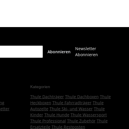
Newsletter
Abonnieren
Abonnieren
Kategorien
Thule Dachträger
Thule Dachboxen
Thule
ng
Heckboxen
Thule Fahrradträger
Thule
etter
Autozelte
Thule Ski- und Wasser
Thule
Kinder
Thule Hunde
Thule Wassersport
Thule Professional
Thule Zubehör
Thule
Ersatzteile
Thule Restposten