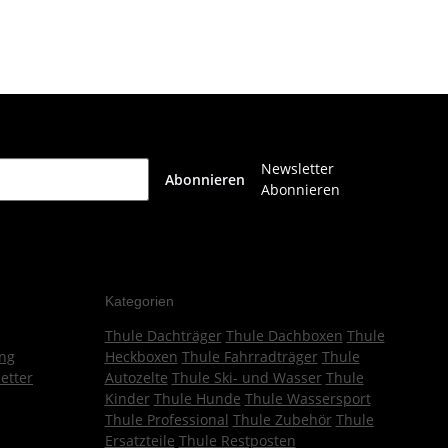
Newsletter
Abonnieren
Abonnieren
Kategorien
Thule Dachträger
Thule Dachboxen
Thule
ng
Heckboxen
Thule Fahrradträger
Thule
etter
Autozelte
Thule Ski- und Wasser
Thule
Kinder
Thule Hunde
Thule Wassersport
Thule Professional
Thule Zubehör
Thule
Ersatzteile
Thule Restposten