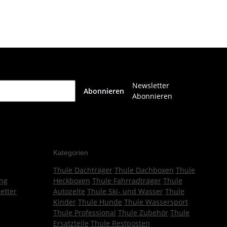
Newsletter
Abonnieren
Abonnieren
Kategorien
Thule Dachträger
Thule Dachboxen
Thule
ng
Heckboxen
Thule Fahrradträger
Thule
etter
Autozelte
Thule Ski- und Wasser
Thule
Kinder
Thule Hunde
Thule Wassersport
Thule Professional
Thule Zubehör
Thule
Ersatzteile
Thule Restposten