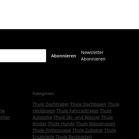
Newsletter
Abonnieren
Abonnieren
Kategorien
Thule Dachträger
Thule Dachboxen
Thule
ng
Heckboxen
Thule Fahrradträger
Thule
etter
Autozelte
Thule Ski- und Wasser
Thule
Kinder
Thule Hunde
Thule Wassersport
Thule Professional
Thule Zubehör
Thule
Ersatzteile
Thule Restposten